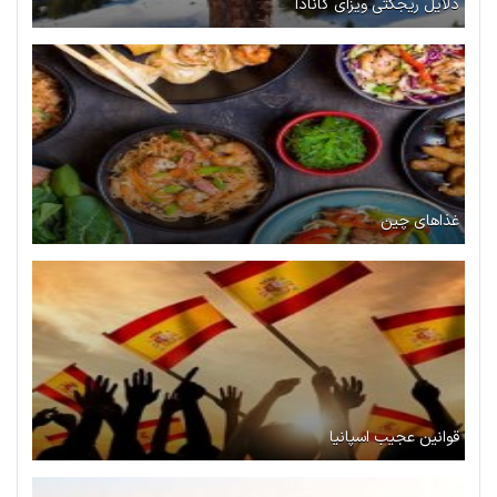
دلایل ریجکتی ویزای کانادا
غذاهای چین
قوانین عجیب اسپانیا