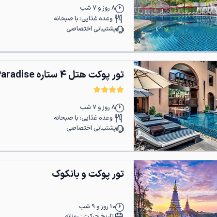
8
روز و
7
شب
وعده غذایی:
با صبحانه
پشتیبانی اختصاصی
تور پوکت هتل 4 ستاره The Royal Paradise
8
روز و
7
شب
وعده غذایی:
با صبحانه
پشتیبانی اختصاصی
تور پوکت و بانکوک
10
روز و
9
شب
تاریخ حرکت :
روزانه