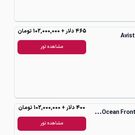
465
دلار
+ 102,000,000 تومان
کت هتل آویستا هایدوی(Avista
مشاهده تور
400
دلار
+ 102,000,000 تومان
مشاهده تور