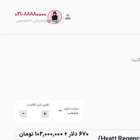
021-88880000
پشتیبانی اختصاصی
نید:
تغییر شب اقامت:
مرتب سازی :
-
+
منتخب
670
دلار
+ 102,000,000 تومان