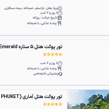
ویزا، هتل، ترانسفر، صبحانه، بیمه مسافرتی
8
روز و
7
شب
تاریخ حرکت :
روزانه
وعده غذایی:
با صبحانه
تور پوکت هتل 5 ستاره Phuket Emerald
8
روز و
7
شب
وعده غذایی:
با صبحانه
پشتیبانی اختصاصی
تور پوکت هتل آماری (AMARI PHUKET )