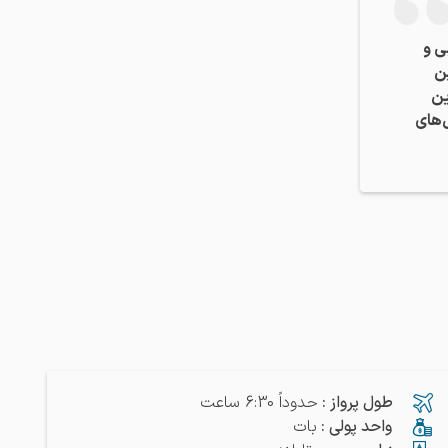
ی و
ن
ین
‌های
طول پرواز
:
حدوداً 6:30 ساعت
واحد پولی
:
بات