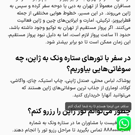
مسافران معمولاً از تهران به دبی یا دوحه سفر کرده و سپس به
ژاپن می‌روند. در این مسیر، خطوط هوایی مختلفی از جمله
قطرایرویز، ترکیش، امارت و ایرلاین‌های چین و ژاپن فعالیت
می‌کنند. اگر پرواز مستقیم از تهران به توکیو وجود داشته باشد،
حدود 11 ساعت پرواز لازم است، اما به دلیل نبود پرواز مستقیم،
این زمان ممکن است تا دو برابر بیشتر شود.
در سفر با تور‌های ستاره ونک به ژاپن، چه
سوغاتی‌هایی بیاوریم؟
پوشاک، لباس محلی، صندل ژاپنی، چاپ استیک، چای، واگاشی،
کوکاد، اوماری از جذاب ترین سوغاتی‌های ژاپن هستند که
می‌توانید آنهارا خریداری کنید.
سلام، من اینجا هستم تا به شما کمک کنم
چطور می‌توانم تور ژاپن را رزرو کنم؟
فقط کافیست با مشاوران ما در ستاره ونک به شماره
021_8880000 تماس بگیرید تا مراحل رزرو تور را انجام دهند.