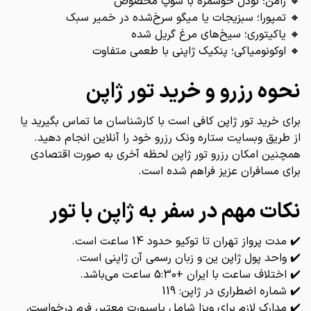
🔸 رامن؛ نودل خوشمزه با سوپ مخصوص
🔸 تمپورا؛ سبزیجات یا میگو سرخ‌شده در خمیر سبک
🔸 یاکیتوری؛ سیخ‌های مرغ گریل شده
🔸 اوکونومیاکی؛ پنکیک ژاپنی با طعمی متفاوت
نحوه رزرو و خرید تور ژاپن
برای خرید تور ژاپن کافی است با کارشناسان ما تماس بگیرید یا
از طریق وبسایت ستاره ونک رزرو خود را آنلاین انجام دهید.
همچنین امکان رزرو تور ژاپن لحظه آخری به صورت اقتصادی
برای مسافران عزیز فراهم شده است.
نکات مهم در سفر به ژاپن با تور
✔️ مدت پرواز تهران تا توکیو حدود 14 ساعت است.
✔️ واحد پول ژاپن ین و زبان رسمی آن ژاپنی است.
✔️ اختلاف ساعت با ایران +5:30 ساعت می‌باشد.
✔️ شماره اضطراری در ژاپن: 119
✔️ مدارک لازم برای ویزا شامل پاسپورت معتبر، فرم درخواست،