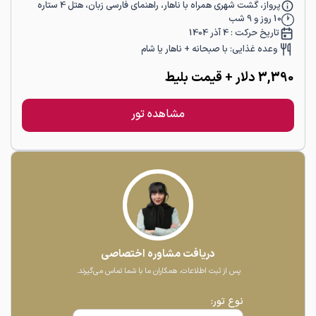
پرواز، گشت شهری همراه با ناهار، راهنمای فارسی زبان، هتل 4 ستاره
10
روز و
9
شب
تاریخ حرکت :
4 آذر 1404
وعده غذایی:
با صبحانه + ناهار یا شام
3,390
دلار
+ قیمت بلیط
مشاهده تور
دریافت مشاوره اختصاصی
پس از ثبت اطلاعات، همکاران ما با شما تماس می‌گیرند.
نوع تور: