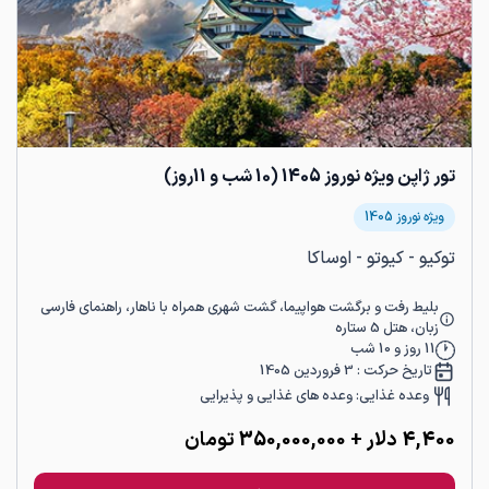
تور ژاپن ویژه نوروز 1405 (10 شب و 11روز)
ویژه نوروز 1405
توکیو - کیوتو - اوساکا
بلیط رفت و برگشت هواپیما، گشت شهری همراه با ناهار، راهنمای فارسی
زبان، هتل 5 ستاره
11
روز و
10
شب
تاریخ حرکت :
3 فروردین 1405
وعده غذایی:
وعده های غذایی و پذیرایی
4,400
دلار
+ 350,000,000 تومان