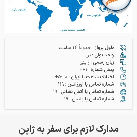
طول پرواز
:
حدوداً 14 ساعت
واحد پولی
:
ین
زبان رسمی
:
ژاپنی
پیش شماره
:
81+
اختلاف ساعت با ایران
:
5:30+
شماره تماس با اورژانس
:
119
شماره تماس با آتش نشانی
:
119
شماره تماس با پلیس
:
119
مدارک لازم برای سفر به ژاپن