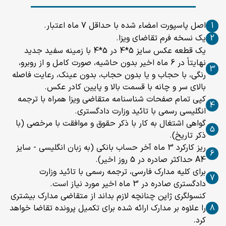
1
اصل پاسپورت امضاء شده با حداقل 7 ماه اعتبار.
2
یک نسخه فرم تقاضای ویزا.
یک قطعه عکس سایز 5*4 در 5*4 با زمینه سفید جدید
نهایتاً در 6 ماه اخیر بدون حاشیه، صورت کامل و از روبرو،
3
رنگی، با حجاب و یا بدون حجاب، بدون عینک، رعایت فاصله
بالای سر و چانه با قسمت بالا و پایین کادر عکس.
کپی تمام صفحات شناسنامه متقاضی ویزا همراه با ترجمه
4
انگلیسی رسمی با تائید وزارت دادگستری.
گواهی اشتغال به کار با ذکر حقوق و موافقت با مرخصی (با
5
ذکر تاریخ).
ریز کارکرد 3 ماه آخر حساب بانکی (به زبان انگلیسی - سایز
6
A4 حداکثر صادره در 5 روز اخیر).
برای کلیه مدارک فارسی، ترجمه رسمی با تائید وزارت
7
دادگستری صادره در 3 ماه اخیر مورد نیاز است.
کنسولگری ژاپن چنانچه لازم بداند از متقاضی مدارک بیشتری
8
را علاوه بر مدارک ارائه شده برای تکمیل پرونده تقاضا خواهد
کرد.