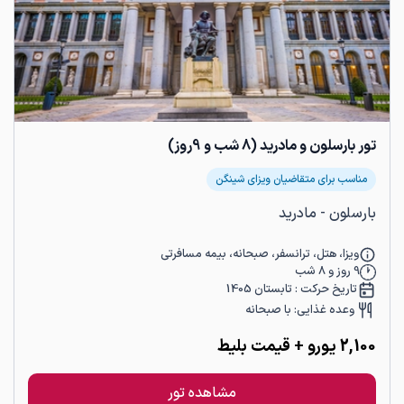
تور بارسلون و مادرید (8 شب و 9روز)
مناسب برای متقاضیان ویزای شینگن
بارسلون - مادرید
ویزا، هتل، ترانسفر، صبحانه، بیمه مسافرتی
9
روز و
8
شب
تاریخ حرکت :
تابستان 1405
وعده غذایی:
با صبحانه
2,100
یورو
+ قیمت بلیط
مشاهده تور