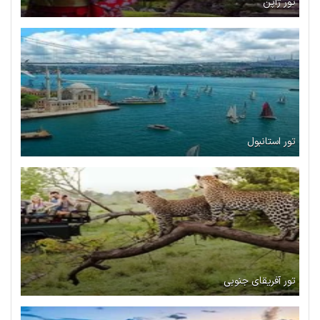
تور ژاپن
تور استانبول
تور آفریقای جنوبی