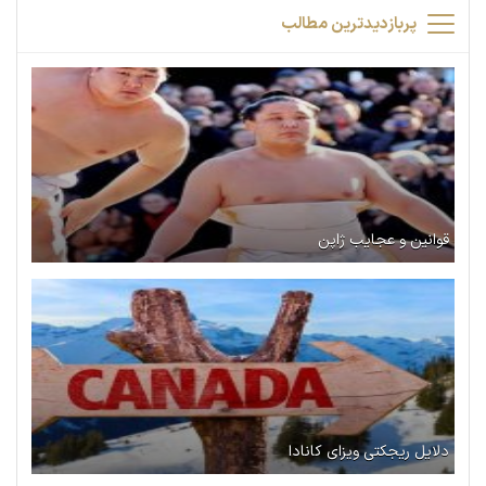
پربازدیدترین مطالب
قوانین و عجایب ژاپن
دلایل ریجکتی ویزای کانادا