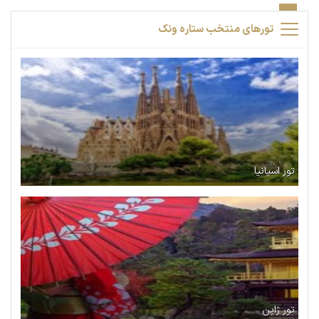
تورهای منتخب ستاره ونک
تور اسپانیا
تور ژاپن