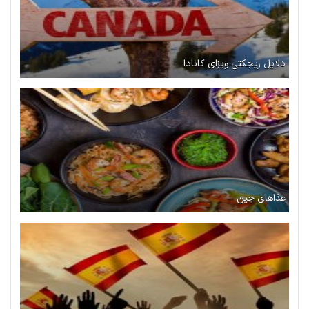
دلایل ریجکتی ویزای کانادا
غذاهای چین