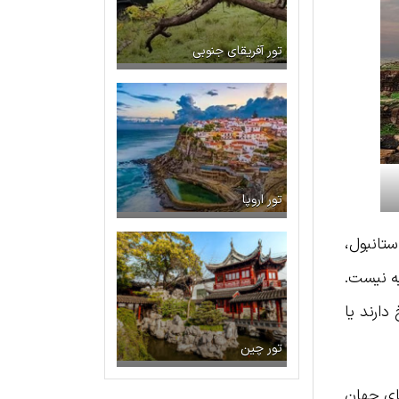
تور آفریقای جنوبی
تور اروپا
ستانبول،
یه نیست.
دارند یا
تور چین
یای جهان