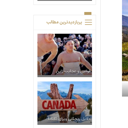
پربازدیدترین مطالب
قوانین و عجایب ژاپن
دلایل ریجکتی ویزای کانادا