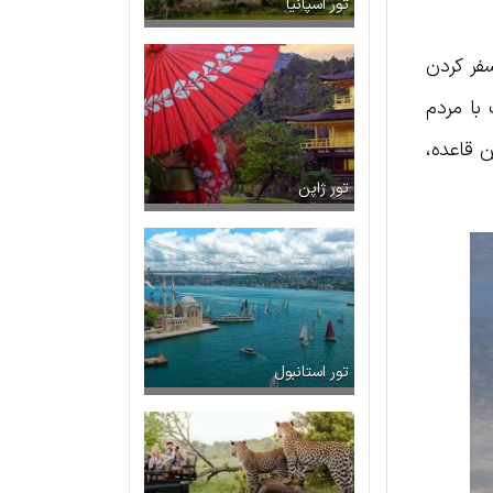
تور اسپانیا
فر کردن
با مردم
ن قاعده،
تور ژاپن
تور استانبول