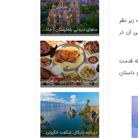
 زیر نظر
جاهای دیدنی بلغارستان | جاذبه های وارنا
ی آن در
 که قدمت
 و داستان
بهترین و معروف ترین غذاهای ترکیه کدامند؟ + غذاهای محلی ترکیه
دریاچه بایکال؛ شگفت انگیزترین دریاچه یخ زده جهان