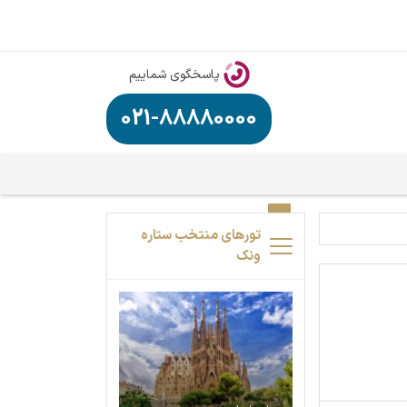
پاسخگوی شماییم
021-88880000
تورهای منتخب ستاره
ونک