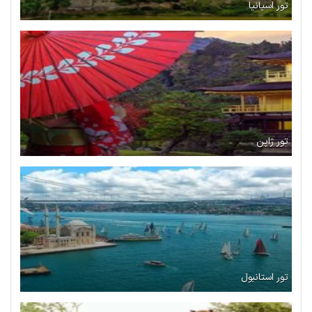
تور اسپانیا
تور ژاپن
تور استانبول