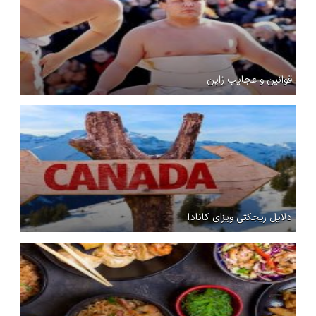
قوانین و عجایب ژاپن
دلایل ریجکتی ویزای کانادا