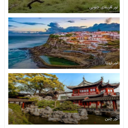
تور آفریقای جنوبی
تور اروپا
تور چین