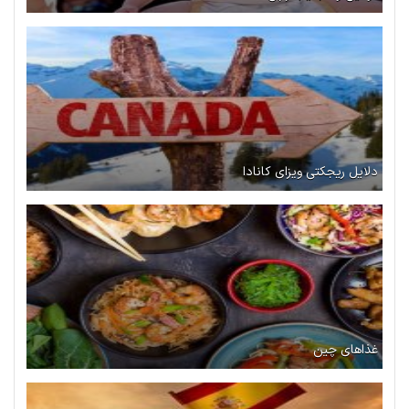
دلایل ریجکتی ویزای کانادا
غذاهای چین