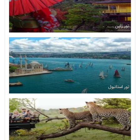
تور ژاپن
تور استانبول