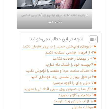
با رعایت نکات ساده می‌توانید پروازی آرام و بی استرس
داشته باشید
آنچه در این مطلب می‌خوانید
۱-داروهای آرام‌بخش جدید را در پرواز امتحان نکنید
۲- از لنزهای چشمی استفاده نکنید
۳- از مهماندار خجالت نکشید
۴-پوست خود را خشک نگه ندارید
۵-اختلاف ساعت مبدأ و مقصد را فراموش نکنید
۶-در طول پرواز از نشستن زیاد خودداری کنید
۷-خیلی چای یا قهوه ننوشید
۸-اگر غذا یا دسرتان روی سینی افتاد آن را نخورید
۹-نوشیدنی گازدار نخورید
۱۰- از آب خوردن زیاد نترسید
سوالات متداول