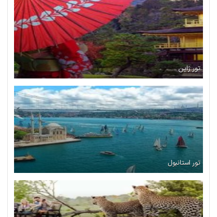
تور ژاپن
تور استانبول