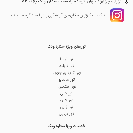
تهران، چهارراه جهان کودک، به سمت میدان ونک پلاک ۵۳
شگفت انگیز‌ترین مکان‌های گردشگری را در اینستاگرام ما ببینید.
تورهای ویژه ستاره ونک
تور اروپا
تور تایلند
تور آفریقای جنوبی
تور مالدیو
تور استانبول
تور دبی
تور چین
تور ژاپن
تور برزیل
خدمات ویزا ستاره ونک