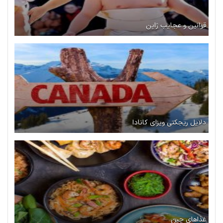
قوانین و عجایب ژاپن
دلایل ریجکتی ویزای کانادا
غذاهای چین