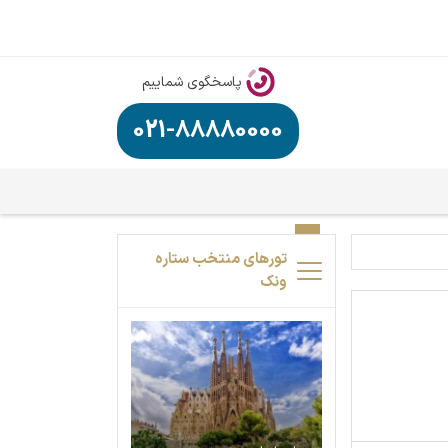
پاسخگوی شماییم
021-88880000
تورهای منتخب ستاره
ونک