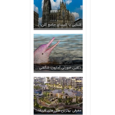
آشنایی با کلیسای جامع کلن، پربازدیدترین مکان دیدنی در آلمان
دلفین صورتی آمازون: شگفتی رودخانه در برزیل
معرفی بهترین هتل های آفریقای جنوبی به همراه عکس