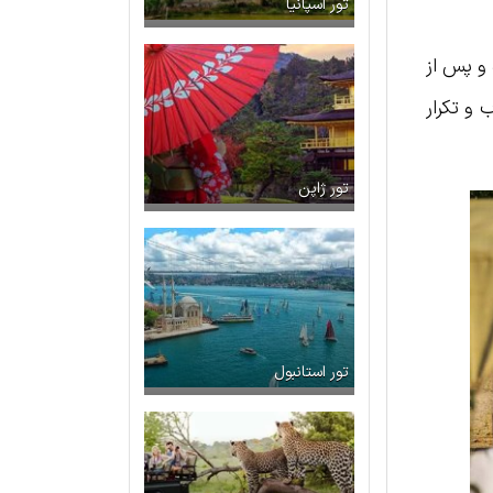
تور اسپانیا
 و پس از
ب و تکرار
تور ژاپن
تور استانبول