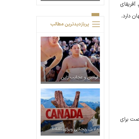
 آفریقای
ن دارد.
پربازدیدترین مطالب
قوانین و عجایب ژاپن
رصت برای
دلایل ریجکتی ویزای کانادا