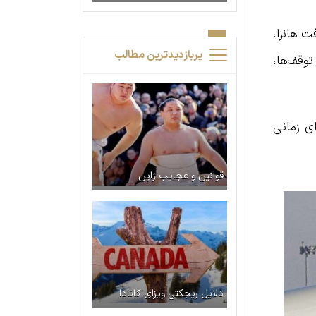
فت هانزا،
پربازدیدترین مطالب
توقف‌ها،
 بازه‌های زمانی
قوانین و عجایب ژاپن
دلایل ریجکتی ویزای کانادا