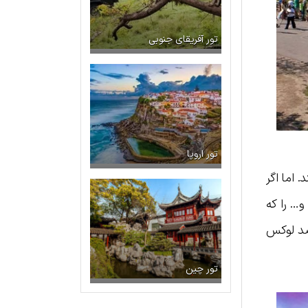
تور آفریقای جنوبی
تور اروپا
. اما اگر
ی داخلی و… را که
قصد لوکس
تور چین