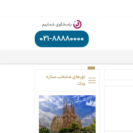
پاسخگوی شماییم
021-88880000
تورهای منتخب ستاره
ونک