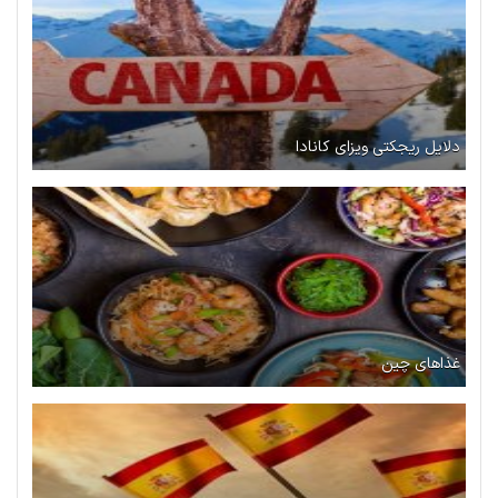
دلایل ریجکتی ویزای کانادا
غذاهای چین