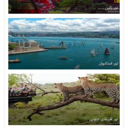
تور ژاپن
تور استانبول
تور آفریقای جنوبی