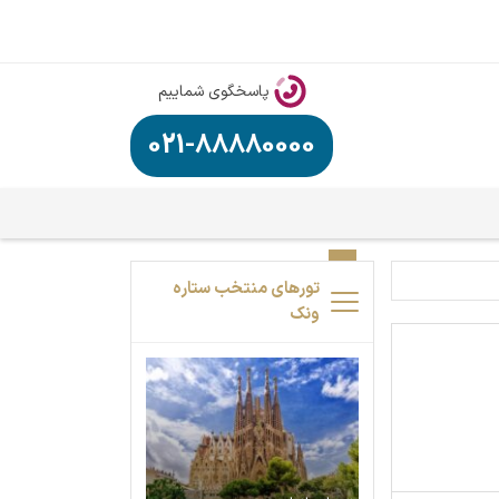
پاسخگوی شماییم
021-88880000
تورهای منتخب ستاره
ونک