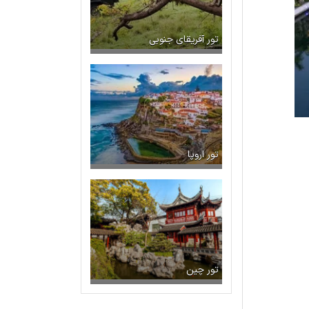
تور آفریقای جنوبی
تور اروپا
تور چین