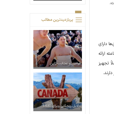
پربازدیدترین مطالب
تاق‌ها دارای
ینی بار، چای/قهوه ساز و وای فای رایگان هستند. در این هتل خدمات پذیرش ۲۴ ساعته ارائه
ً تجهیز
قوانین و عجایب ژاپن
ارند.
دلایل ریجکتی ویزای کانادا