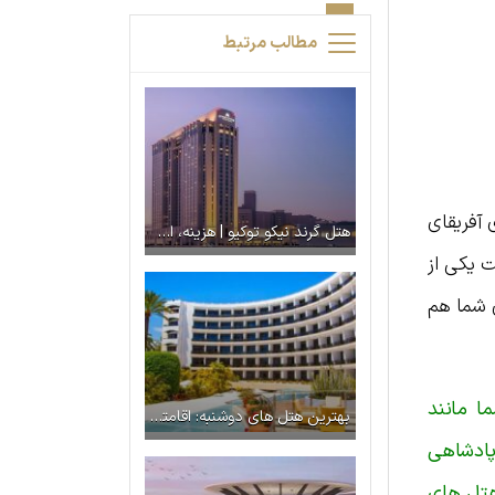
مطالب مرتبط
 های آفریقای
هتل گرند نیکو توکیو | هزینه، امکانات و تصاویر
قع‌شده است یکی از
 شما هم
ا مانند
بهترین هتل‌ های دوشنبه: اقامتی راحت در هتل های معروف تاجیکستان
به یک پادشاهی
هتل‌ های