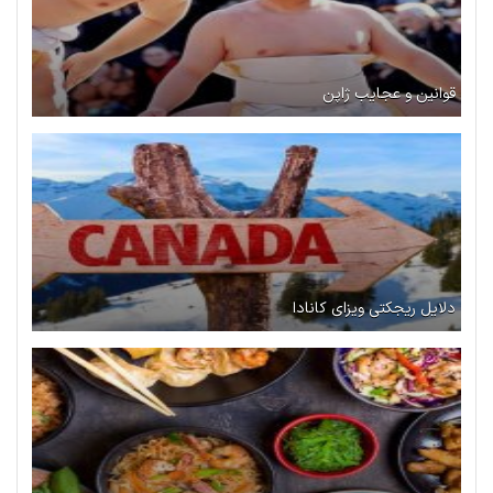
قوانین و عجایب ژاپن
دلایل ریجکتی ویزای کانادا