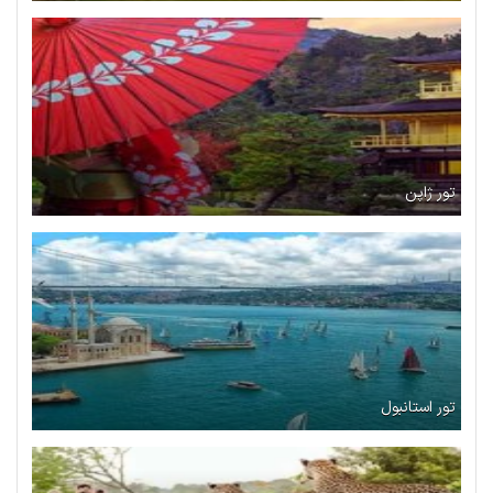
تور ژاپن
تور استانبول