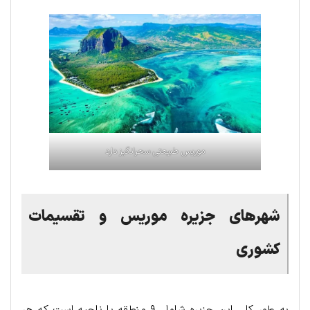
موریس طبیعتی سحرانگیز دارد
شهرهای
جزیره
موریس
و
تقسیمات
کشوری
به طور کلی این جزیره شامل ۹ منطقه یا ناحیه است که هر