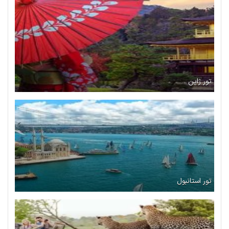
تور ژاپن
تور استانبول