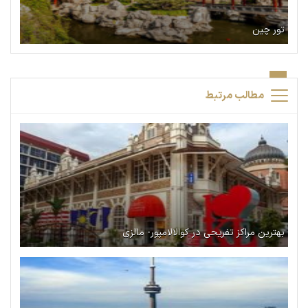
تور چین
مطالب مرتبط
بهترین مراکز تفریحی در کوالالامپور- مالزی