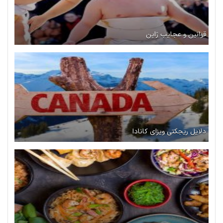
قوانین و عجایب ژاپن
دلایل ریجکتی ویزای کانادا