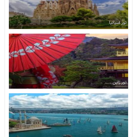
تور اسپانیا
تور ژاپن