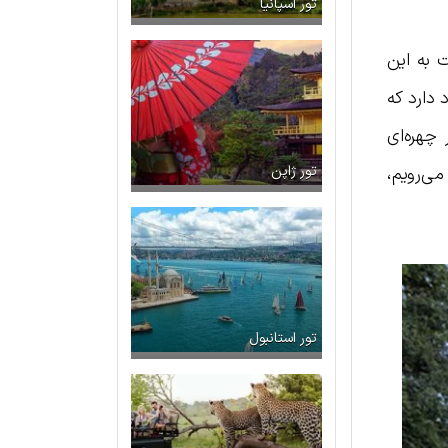
تور اسپانیا
 به این
 دارد که
 چهره‌ای
ی‌رویم،
تور ژاپن
تور استانبول