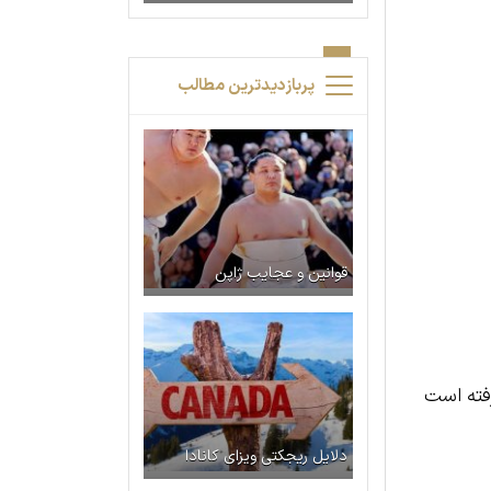
پربازدیدترین مطالب
قوانین و عجایب ژاپن
رفته است
دلایل ریجکتی ویزای کانادا