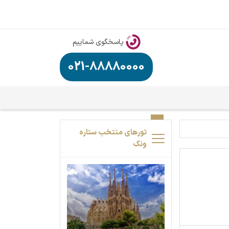
پاسخگوی شماییم
021-88880000
تورهای منتخب ستاره
ونک