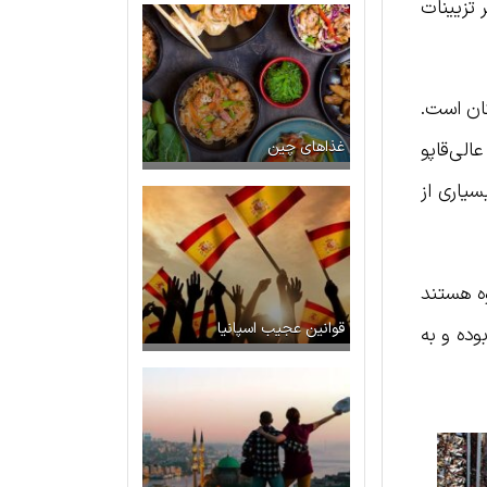
 تزیینات
تان است.
غذاهای چین
لی‌قاپو
سیاری از
وه هستند
قوانین عجیب اسپانیا
وده و به