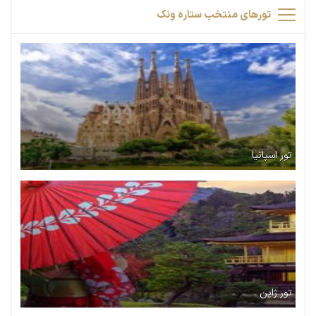
تورهای منتخب ستاره ونک
تور اسپانیا
تور ژاپن