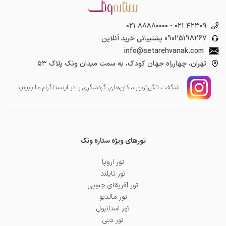
۰۲۱ ۸۸۸۸۰۰۰۰
-
۰۲۱ ۴۲۳۰۹
09025198267
پشتیبانی خرید آنلاین
info@setarehvanak.com
تهران، چهارراه جهان کودک، به سمت میدان ونک پلاک ۵۳
شگفت انگیز‌ترین مکان‌های گردشگری را در اینستاگرام ما ببینید.
تورهای ویژه ستاره ونک
تور اروپا
تور تایلند
تور آفریقای جنوبی
تور مالدیو
تور استانبول
تور دبی