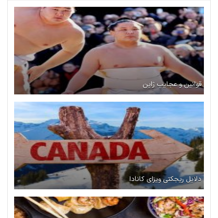
قوانین و عجایب ژاپن
دلایل ریجکتی ویزای کانادا