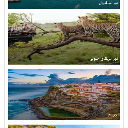
تور استانبول
تور آفریقای جنوبی
تور اروپا