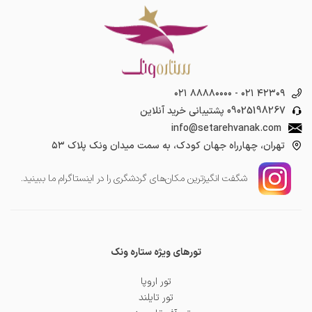
۰۲۱ ۸۸۸۸۰۰۰۰
-
۰۲۱ ۴۲۳۰۹
09025198267
پشتیبانی خرید آنلاین
info@setarehvanak.com
تهران، چهارراه جهان کودک، به سمت میدان ونک پلاک ۵۳
شگفت انگیز‌ترین مکان‌های گردشگری را در اینستاگرام ما ببینید.
تورهای ویژه ستاره ونک
تور اروپا
تور تایلند