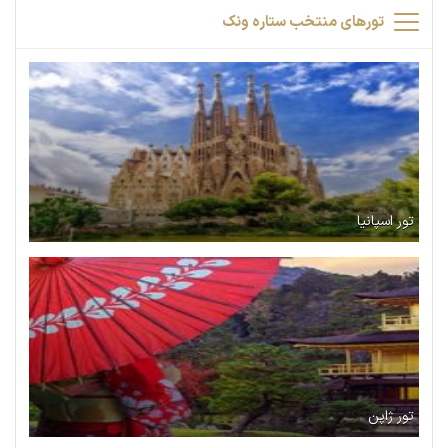
تورهای منتخب ستاره ونک
تور اسپانیا
تور ژاپن