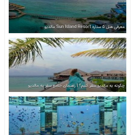
معرفی هتل ۵ ستاره Sun Island Resort مالدیو
چگونه به مالدیو سفر کنیم؟ | راهنمای جامع سفر به مالدیو