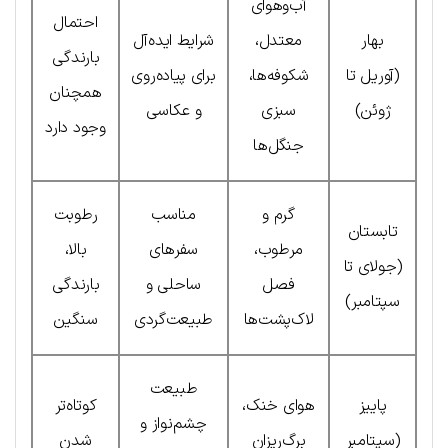
آب‌و‌هوای
احتمال
بهار
معتدل،
شرایط ایده‌آل
بارندگی
(آوریل تا
شکوفه‌ها،
برای پیاده‌روی
همچنان
ژوئن)
سبزی
و عکاسی
وجود دارد
جنگل‌ها
گرم و
مناسب
رطوبت
تابستان
مرطوب،
سفرهای
بالا،
(جولای تا
فصل
ساحلی و
بارندگی
سپتامبر)
لاک‌پشت‌ها
طبیعت‌گردی
سنگین
طبیعت
پاییز
هوای خنک،
کوتاه‌تر
چشم‌نواز و
(سپتامبر
برگ‌ریزان
شدن