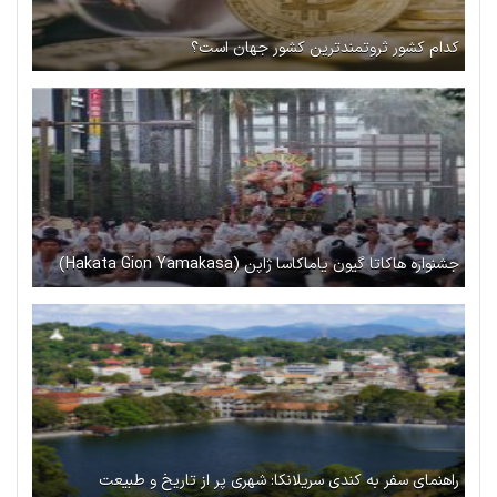
کدام کشور ثروتمندترین کشور جهان است؟
جشنواره هاکاتا گیون یاماکاسا ژاپن (Hakata Gion Yamakasa)
راهنمای سفر به کندی سریلانکا: شهری پر از تاریخ و طبیعت