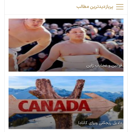
پربازدیدترین مطالب
قوانین و عجایب ژاپن
دلایل ریجکتی ویزای کانادا