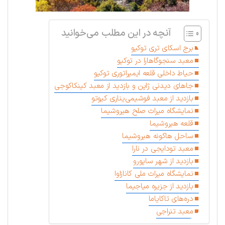
آنچه در این مطلب می‌خوانید
برج اسکای تری توکیو
معبد سنجوگاهارا در توکیو
حیاط داخلی قلعه ایمپراتوری توکیو
جاهای دیدنی ژاپن و بازدید از معبد کینکاکوجی
بازدید از معبد فوشیمی‌یناری کیوتو
نمایشگاه میراث صلح هیروشیما
قلعه هیروشیما
ساحل هاکونه هیروشیما
معبد تودایجی در نارا
بازدید از شهر ساپورو
نمایشگاه میراث ملی کانازاوا
بازدید از جزیره میاجیما
دره‌های تاکایاما
معبد تنراجی