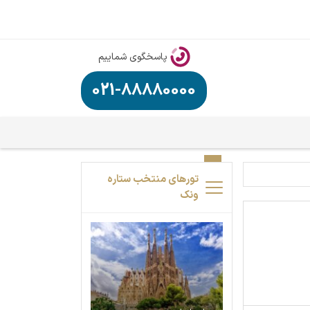
پاسخگوی شماییم
021-88880000
تورهای منتخب ستاره
ونک