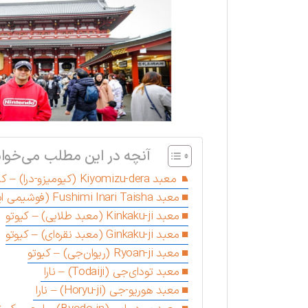
آنچه در این مطلب می‌خوان
معبد Kiyomizu-dera (کیومیزو-درا) – کیوتو
معبد Fushimi Inari Taisha (فوشیمی ایناری تایشا)
معبد Kinkaku-ji (معبد طلایی) – کیوتو
معبد Ginkaku-ji (معبد نقره‌ای) – کیوتو
معبد Ryoan-ji (ریوان‌جی) – کیوتو
معبد تودای‌جی (Todaiji) – نارا
معبد هوریو-جی (Horyu-ji) – نارا