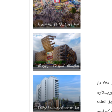
همه چیز درباره چهارراه شیبویا
نمایشگاه اکسپو ۲۰۲۵ ژاپن (اوساکا) | بزرگترین رویداد جهانی
کیومیزودرا (清水寺، به معنای “معبد آب خالص”) یکی از مشهورترین معابد ژاپن است که تاسیس آن به سال ۷۸۰ باز
ریستان،
ظره‌ای فوق العاده
هتل فوجیسان میشیما توکیو | هزینه، امکانات و تصاویر
ده سه طبقه کویاسو،