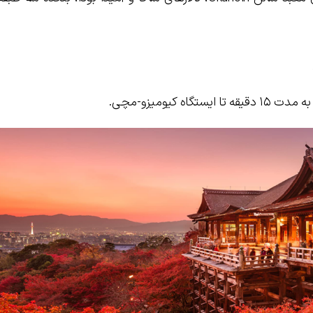
 کیومیزو-مچی.