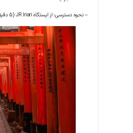
– نحوه دسترسی: از ایستگاه JR Inari (5 دقیقه از ایستگاه کیوتو) یا پیاده‌روی کوتاه از ایستگاه فوشیمی ایناری.