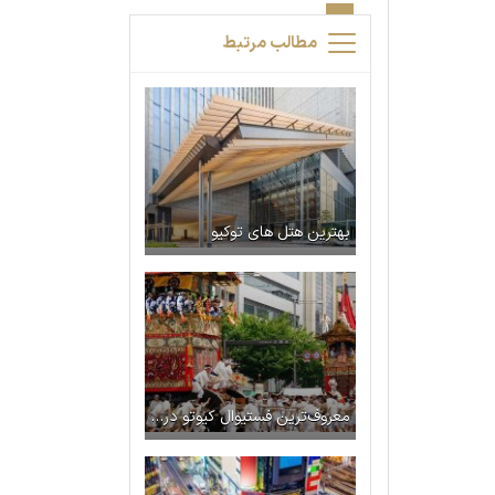
مطالب مرتبط
بهترین هتل های توکیو
معروف‌ترین فستیوال‌ کیوتو در ماه ژوئیه – گیون ماتسوری (Gion Matsuri)