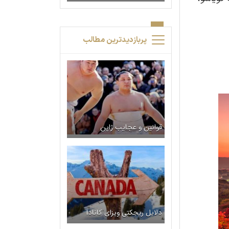
پربازدیدترین مطالب
قوانین و عجایب ژاپن
دلایل ریجکتی ویزای کانادا