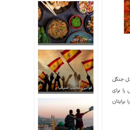
غذاهای چین
 دل جنگل
قوانین عجیب اسپانیا
را برای
 برایتان