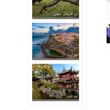
تور آفریقای جنوبی
تور اروپا
تور چین