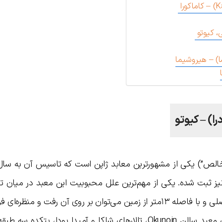
ز ثبت شده. یکی از مهم‌ترین علل محبوبیت این معبد در میان تو
صحنه یا تراس چوبی‌ آن است که از سالن اصلی و با فاصله ۱۳متر از زمین می‌توان بر روی آن رفت و من
از درختان گیلاس و افرا دید. از جمله بناهای معبد سالن Okunoin، تالارهای شاکا و آمیدا بودا، بتک