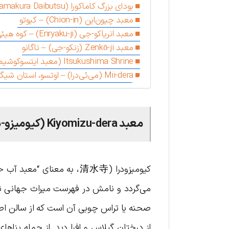
بودای بزرگ کاماکورا (Kamakura Daibutsu) – کاماکورا
معبد چیون‌این (Chion-in) – کیوتو
معبد انریاکو-جی (Enryaku-ji) – کوه هیئی، کیوتو
معبد Zenkō-ji (زنکو-جی) – ناگانو
Itsukushima Shrine (معبد ایتسوکوشیما) – هیروشیما
Mii-dera (می‌ئی‌درا) – اوتسو، استان شیگا
معبد Kiyomizu-dera (کیومیزو-درا) – کیوتو
می‌گردد و نامش در فهرست میراث جهانی نی