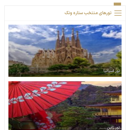
تورهای منتخب ستاره ونک
تور اسپانیا
تور ژاپن