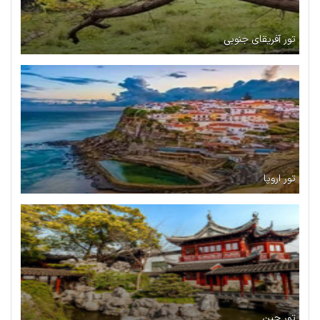
تور آفریقای جنوبی
تور اروپا
تور چین