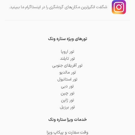
شگفت انگیز‌ترین مکان‌های گردشگری را در اینستاگرام ما ببینید.
تورهای ویژه ستاره ونک
تور اروپا
تور تایلند
تور آفریقای جنوبی
تور مالدیو
تور استانبول
تور دبی
تور چین
تور ژاپن
تور برزیل
خدمات ویزا ستاره ونک
وقت سفارت و پیکاپ ویزا