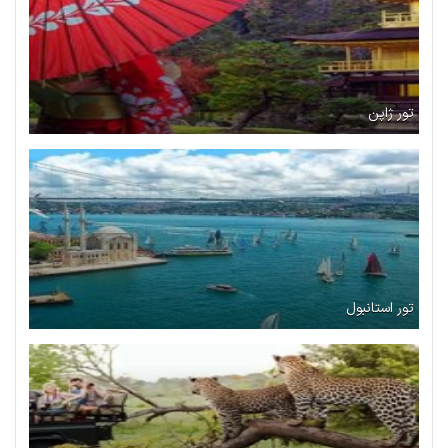
تور ژاپن
تور استانبول