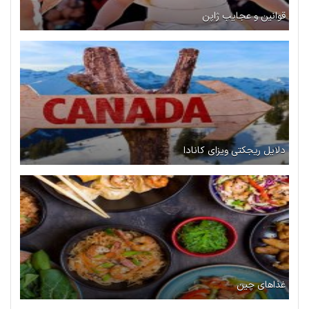
قوانین و عجایب ژاپن
دلایل ریجکتی ویزای کانادا
غذاهای چین