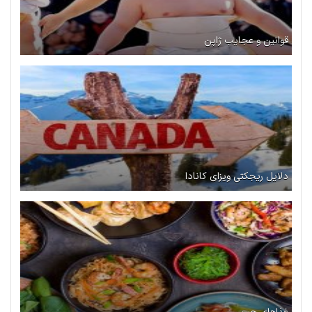
قوانین و عجایب ژاپن
دلایل ریجکتی ویزای کانادا