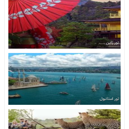
تور ژاپن
تور استانبول