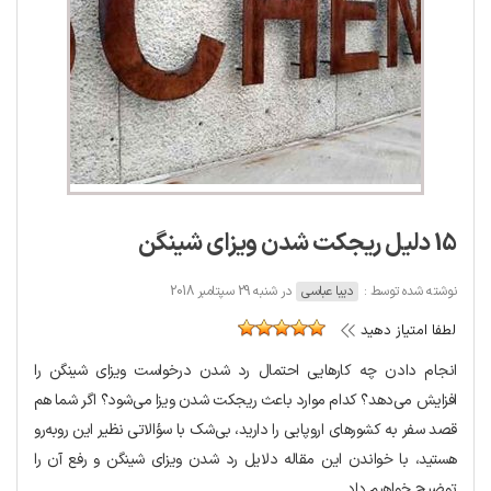
15 دلیل ریجکت شدن ویزای شینگن
نوشته شده توسط :
دیبا عباسی
در شنبه 29 سپتامبر 2018
لطفا امتیاز دهید
انجام دادن چه کارهایی احتمال رد شدن درخواست ویزای شینگن را
افزایش می‌دهد؟ کدام موارد باعث ریجکت شدن ویزا می‌شود؟ اگر شما هم
قصد سفر به کشورهای اروپایی را دارید، بی‌شک با سؤالاتی نظیر این روبه‌رو
هستید، با خواندن این مقاله دلایل رد شدن ویزای شینگن و رفع آن را
توضیح خواهیم داد....