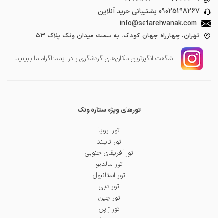
09025198267
پشتیبانی خرید آنلاین
info@setarehvanak.com
تهران، چهارراه جهان کودک، به سمت میدان ونک پلاک ۵۳
شگفت انگیز‌ترین مکان‌های گردشگری را در اینستاگرام ما ببینید.
تورهای ویژه ستاره ونک
تور اروپا
تور تایلند
تور آفریقای جنوبی
تور مالدیو
تور استانبول
تور دبی
تور چین
تور ژاپن