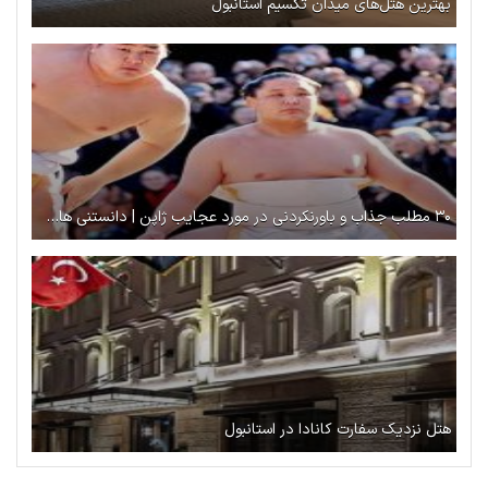
بهترین هتل‌های میدان تکسیم استانبول
۳۰ مطلب جذاب و باورنکردنی در مورد عجایب ژاپن | دانستنی های ژاپن
هتل نزدیک سفارت کانادا در استانبول