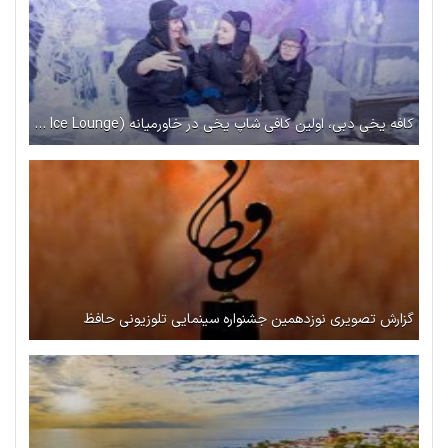
کافه یخی دبی، اولین کافی شاپ یخی در خاورمیانه (Chillout Ice Lounge)
گزارش تصویری نوزدهمین جشنواره سینمایی تلوزیونی حافظ