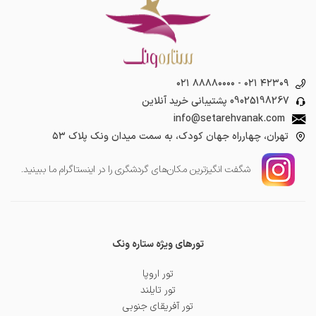
۰۲۱ ۸۸۸۸۰۰۰۰
-
۰۲۱ ۴۲۳۰۹
09025198267
پشتیبانی خرید آنلاین
info@setarehvanak.com
تهران، چهارراه جهان کودک، به سمت میدان ونک پلاک ۵۳
شگفت انگیز‌ترین مکان‌های گردشگری را در اینستاگرام ما ببینید.
تورهای ویژه ستاره ونک
تور اروپا
تور تایلند
تور آفریقای جنوبی