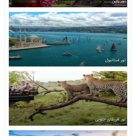
تور ژاپن
تور استانبول
تور آفریقای جنوبی