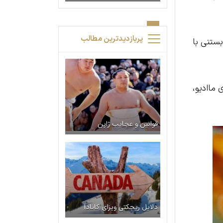
پربازدیدترین مطالب
بستنی با
 ماادیو،
قوانین و عجایب ژاپن
دلایل ریجکتی ویزای کانادا