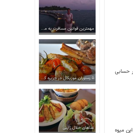
مهمترین قوانین مسافرت به مالدیو
ر حسابی
۵ رستوران موزیکال در جزیره کیش
غذاهای حلال ژاپنی
این میوه