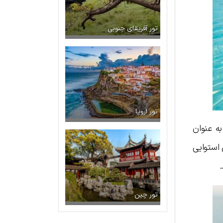
تور آفریقای جنوبی
تور اروپا
به عنوان
 استوایی
تور چین