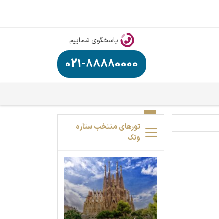
پاسخگوی شماییم
021-88880000
تورهای منتخب ستاره
ونک