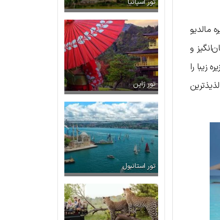
تور اسپانیا
ه مالدیو
‌انگیز و
 زیبا را
ذیذترین
تور ژاپن
تور استانبول