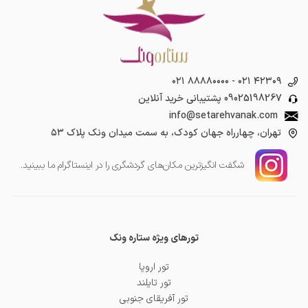
۰۲۱ ۸۸۸۸۰۰۰۰
-
۰۲۱ ۴۲۳۰۹
09025198267
پشتیبانی خرید آنلاین
info@setarehvanak.com
تهران، چهارراه جهان کودک، به سمت میدان ونک پلاک ۵۳
شگفت انگیز‌ترین مکان‌های گردشگری را در اینستاگرام ما ببینید.
تورهای ویژه ستاره ونک
تور اروپا
تور تایلند
تور آفریقای جنوبی