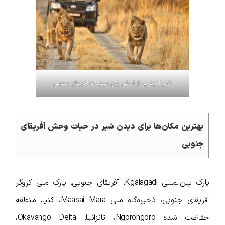
شیر آفریقایی از اصلی‌ترین حیوانات آفریقای جنوبی
بهترین مکان‌ها برای دیدن شیر در حیات وحش آفریقای
جنوبی
پارک بین‌المللی Kgalagadi، آفریقای جنوبی، پارک ملی کروگر
آفریقای جنوبی، ذخیره‌گاه ملی Maasai Mara، کنیا، منطقه
حفاظت شده Ngorongoro، تانزانیا، Okavango Delta،