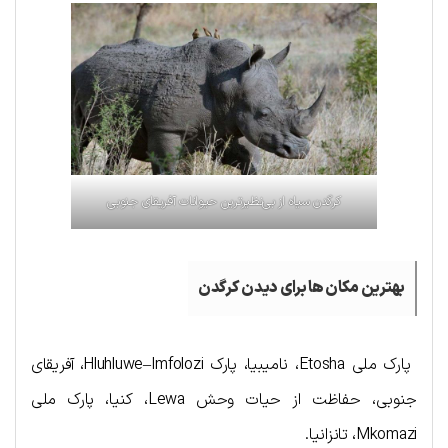
کرگدن سیاه از بی‌نظیرترین حیوانات آفریقای جنوبی
بهترین مکان ها برای دیدن کرگدن
پارک ملی Etosha، نامیبیا، پارک Hluhluwe–Imfolozi، آفریقای
جنوبی، حفاظت از حیات وحش Lewa، کنیا، پارک ملی
Mkomazi، تانزانیا.