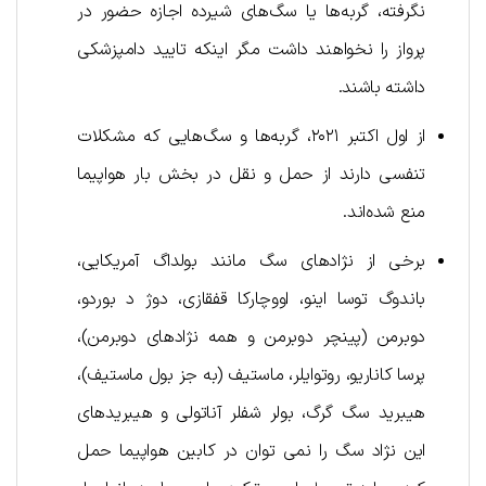
نگرفته، گربه‌ها یا سگ‌های شیرده اجازه حضور در
پرواز را نخواهند داشت مگر اینکه تایید دامپزشکی
داشته باشند.
از اول اکتبر ۲۰۲۱، گربه‌ها و سگ‌هایی که مشکلات
تنفسی دارند از حمل و نقل در بخش بار هواپیما
منع شده‌اند.
برخی از نژادهای سگ مانند بولداگ آمریکایی،
باندوگ توسا اینو، اووچارکا قفقازی، دوژ د بوردو،
دوبرمن (پینچر دوبرمن و همه نژادهای دوبرمن)،
پرسا کاناریو، روتوایلر، ماستیف (به جز بول ماستیف)،
هیبرید سگ گرگ، بولر شفلر آناتولی و هیبریدهای
این نژاد سگ را نمی توان در کابین هواپیما حمل