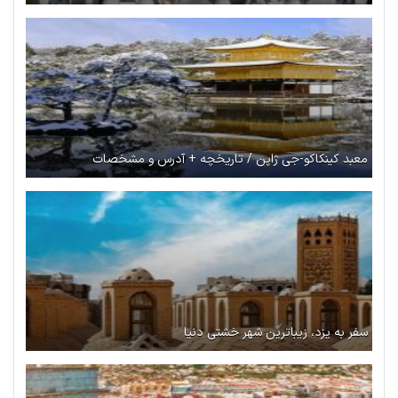
معبد کینکاکو-جی ژاپن / تاریخچه + آدرس و مشخصات
سفر به یزد، زیباترین شهر خشتی دنیا