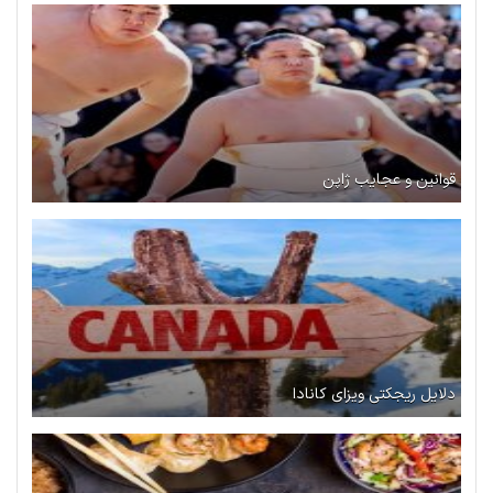
قوانین و عجایب ژاپن
دلایل ریجکتی ویزای کانادا