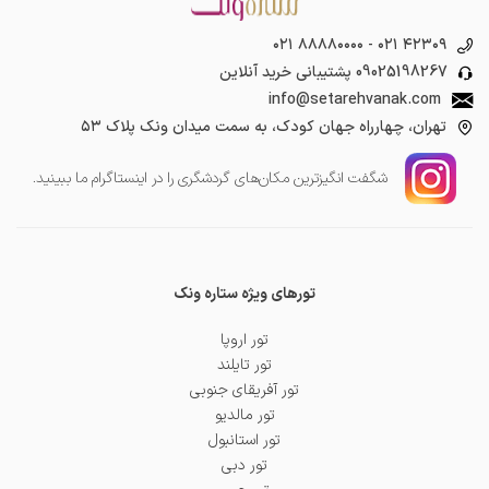
۰۲۱ ۸۸۸۸۰۰۰۰
-
۰۲۱ ۴۲۳۰۹
09025198267
پشتیبانی خرید آنلاین
info@setarehvanak.com
تهران، چهارراه جهان کودک، به سمت میدان ونک پلاک ۵۳
شگفت انگیز‌ترین مکان‌های گردشگری را در اینستاگرام ما ببینید.
تورهای ویژه ستاره ونک
تور اروپا
تور تایلند
تور آفریقای جنوبی
تور مالدیو
تور استانبول
تور دبی