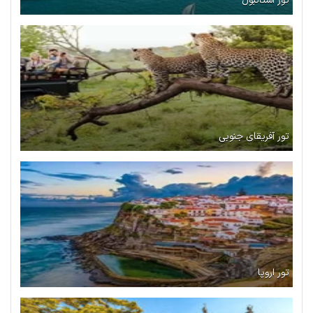
تور استانبول
تور آفریقای جنوبی
تور اروپا