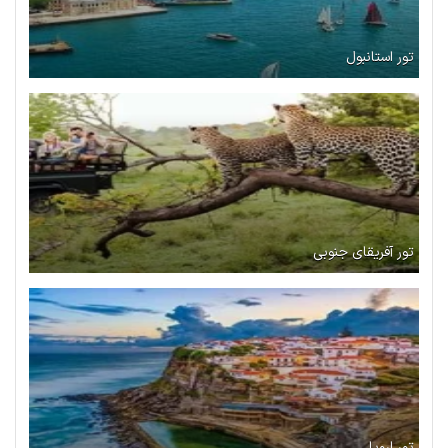
تور استانبول
تور آفریقای جنوبی
تور اروپا