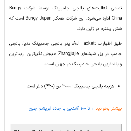
تمامی فعالیت‌های بانجی جامپینگ توسط شرکت Bungy
China اداره می‌شود. این شرکت همکار Bungy Japan است که
شش پلتفرم در ژاپن دارد.
طبق اظهارات AJ Hackett، پدر بانجی جامپینگ دنیا، بانجی
جامپ در پل شیشه‌ای Zhangjiajie هیجان‌انگیزترین، زیباترین
و بلندترین بانجی جامپینگ در جهان است.
هزینه بانجی جامپینگ: ۳۰۰۰ ین (۴۲۰) دلار است.
بیشتر بخوانید:
۰ تا ۱۰۰ آشنایی با جاده ابریشم چین