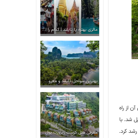
مالزی بهتره یا تایلند | کدام را انتخاب کنیم؟
بهترین سواحل تایلند و معروف برای تعطیلات که نباید از دست داد!
 محلی آن از راه
ل شد. با
رشد کرد.
معرفی هتل کرست ریزورت پول ویلا پوکت | امکانات + موقعیت مکانی