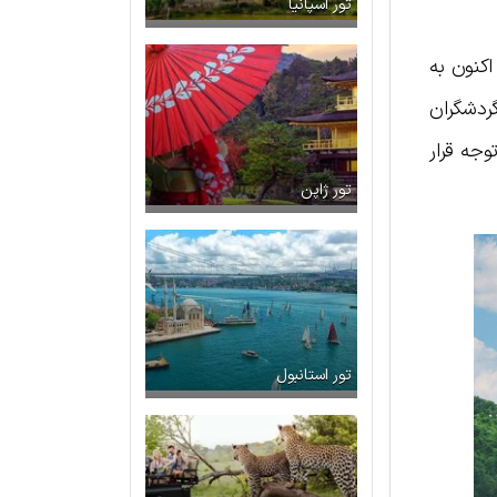
تور اسپانیا
اکنون به
ردشگران
وجه قرار
تور ژاپن
تور استانبول