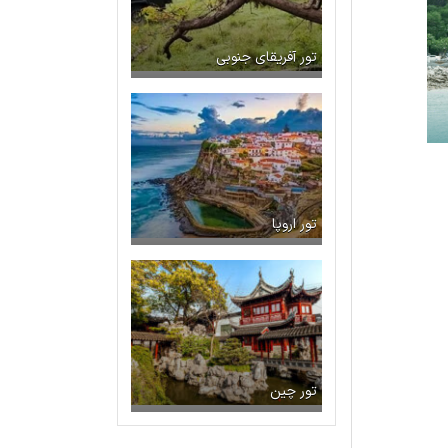
تور آفریقای جنوبی
تور اروپا
تور چین