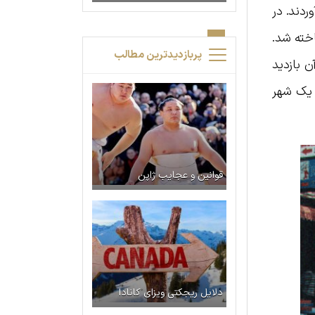
وردند. در
ساخته شد.
پربازدیدترین مطالب
ن بازدید
 یک شهر
قوانین و عجایب ژاپن
دلایل ریجکتی ویزای کانادا