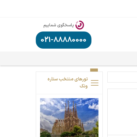
پاسخگوی شماییم
021-88880000
تورهای منتخب ستاره
ونک