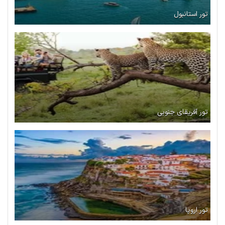
تور استانبول
تور آفریقای جنوبی
تور اروپا