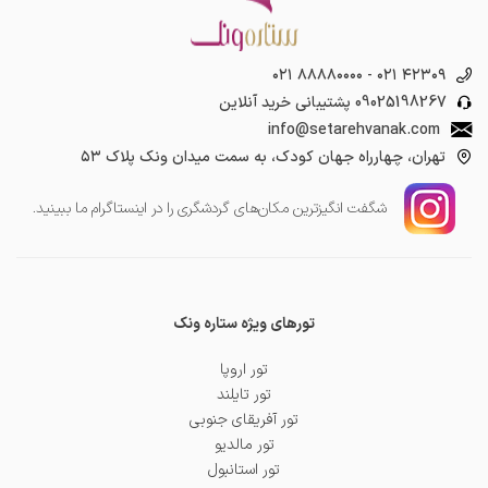
۰۲۱ ۸۸۸۸۰۰۰۰
-
۰۲۱ ۴۲۳۰۹
09025198267
پشتیبانی خرید آنلاین
info@setarehvanak.com
تهران، چهارراه جهان کودک، به سمت میدان ونک پلاک ۵۳
شگفت انگیز‌ترین مکان‌های گردشگری را در اینستاگرام ما ببینید.
تورهای ویژه ستاره ونک
تور اروپا
تور تایلند
تور آفریقای جنوبی
تور مالدیو
تور استانبول