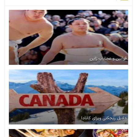
قوانین و عجایب ژاپن
دلایل ریجکتی ویزای کانادا