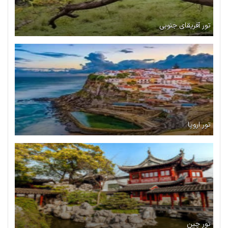
تور آفریقای جنوبی
تور اروپا
تور چین