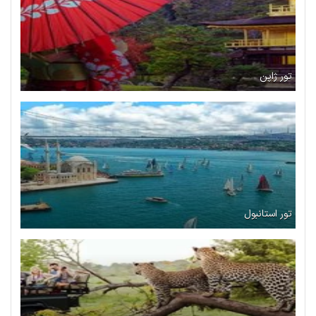
تور ژاپن
تور استانبول