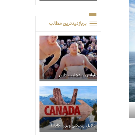
پربازدیدترین مطالب
قوانین و عجایب ژاپن
دلایل ریجکتی ویزای کانادا