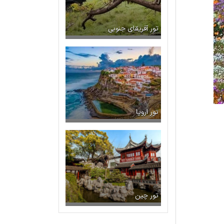
تور آفریقای جنوبی
تور اروپا
تور چین