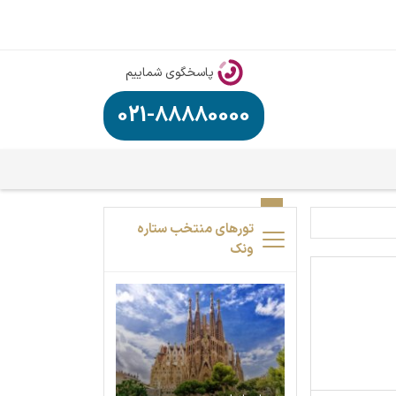
پاسخگوی شماییم
021-88880000
تورهای منتخب ستاره
ونک