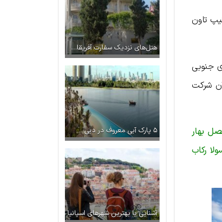
یپ تاون
هتل‌های نزدیک سفارت آفریقای جنوبی
قای جنوبی
آن شرکت
 در فصل بهار
۵ پارک آبی معروف در دبی
و کیپ پنینسولا رکاب
آشنایی با بهترین شهرهای اسپانیا