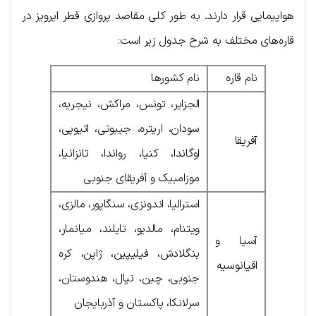
هواپیمایی قرار دارند. به طور کلی مقاصد پروازی قطر ایرویز در
قاره‌های مختلف به شرح جدول زیر است:
نام قاره
نام کشورها
الجزایر، تونس، مراکش، نیجریه،
سودان، اریتره، جیبوتی، اتیوپی،
آفریقا
اوگاندا، کنیا، رواندا، تانزانیا،
موزامبیک و آفریقای جنوبی
استرالیا، اندونزی، سنگاپور، مالزی،
ویتنام، مالدیو، تایلند، میانمار،
آسیا و
بنگلادش، فیلیپین، ژاپن، کره
اقیانوسیه
جنوبی، چین، نپال، هندوستان،
سرلانکا، پاکستان و آذربایجان