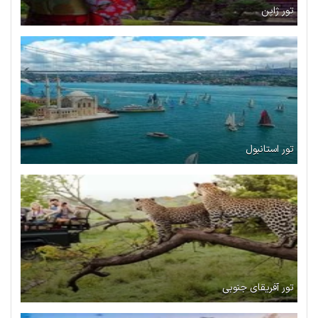
تور ژاپن
تور استانبول
تور آفریقای جنوبی