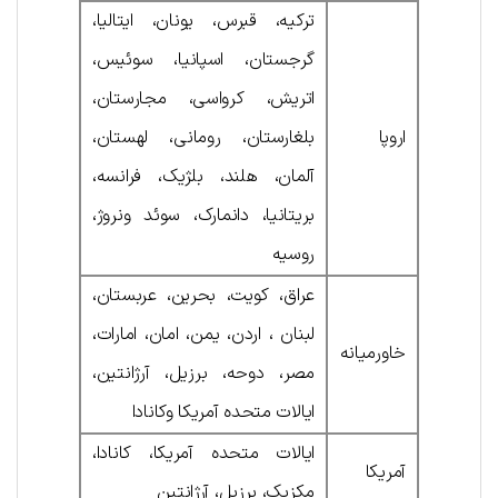
ترکیه، قبرس، یونان، ایتالیا،
گرجستان، اسپانیا، سوئیس،
اتریش، کرواسی، مجارستان،
اروپا
بلغارستان، رومانی، لهستان،
آلمان، هلند، بلژیک، فرانسه،
بریتانیا، دانمارک، سوئد ونروژ،
روسیه
عراق، کویت، بحرین، عربستان،
لبنان ، اردن، یمن، امان، امارات،
خاورمیانه
مصر، دوحه، برزیل، آرژانتین،
ایالات متحده آمریکا وکانادا
ایالات متحده آمریکا، کانادا،
آمریکا
مکزیک، برزیل، آرژانتین