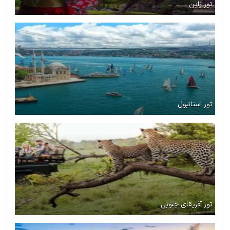
تور ژاپن
تور استانبول
تور آفریقای جنوبی