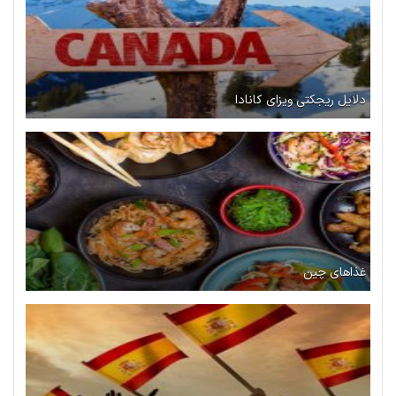
دلایل ریجکتی ویزای کانادا
غذاهای چین