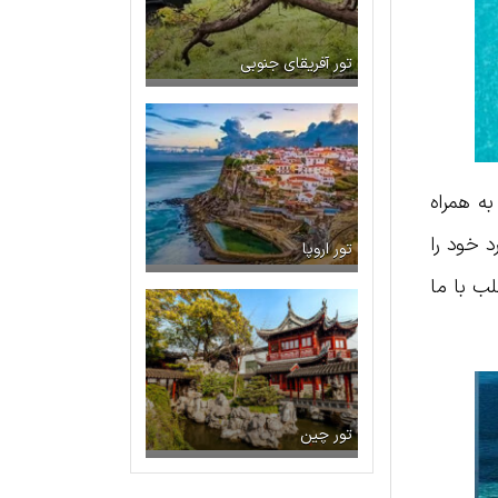
تور آفریقای جنوبی
ه همراه
 خود را
تور اروپا
لب با ما
تور چین