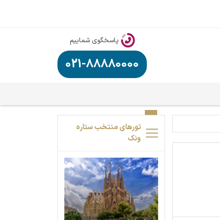
پاسخگوی شماییم
021-88880000
تورهای منتخب ستاره
ونک