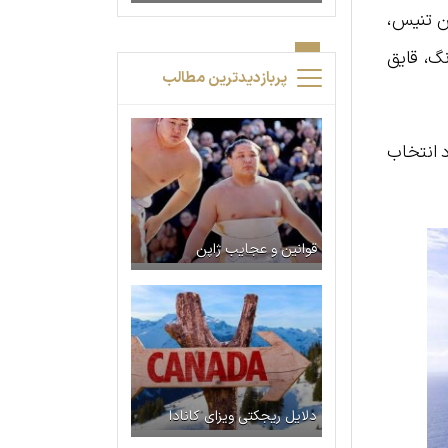
ین تنیس،
نگ، قایق
پربازدیدترین مطالب
د انتخاب
قوانین و عجایب ژاپن
دلایل ریجکتی ویزای کانادا