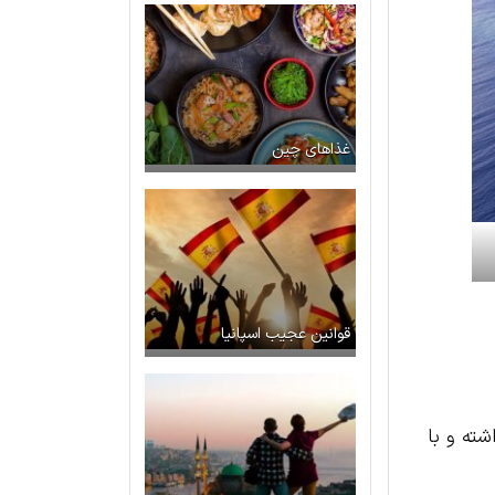
غذاهای چین
قوانین عجیب اسپانیا
شته و با