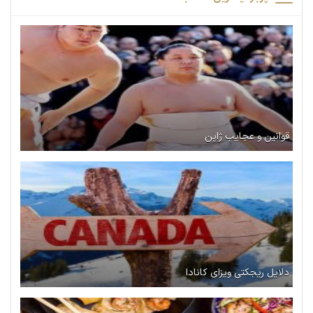
قوانین و عجایب ژاپن
دلایل ریجکتی ویزای کانادا