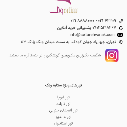
۰۲۱ ۸۸۸۸۰۰۰۰
-
۰۲۱ ۴۲۳۰۹
09025198267
پشتیبانی خرید آنلاین
info@setarehvanak.com
تهران، چهارراه جهان کودک، به سمت میدان ونک پلاک ۵۳
شگفت انگیز‌ترین مکان‌های گردشگری را در اینستاگرام ما ببینید.
تورهای ویژه ستاره ونک
تور اروپا
تور تایلند
تور آفریقای جنوبی
تور مالدیو
تور استانبول