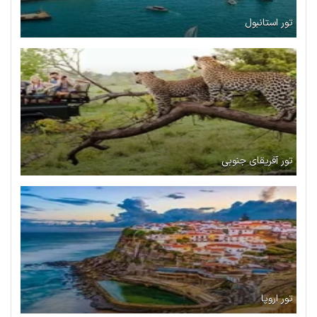
تور استانبول
تور آفریقای جنوبی
تور اروپا