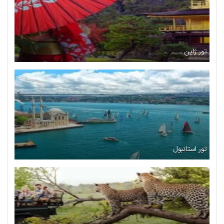
تور ژاپن
تور استانبول