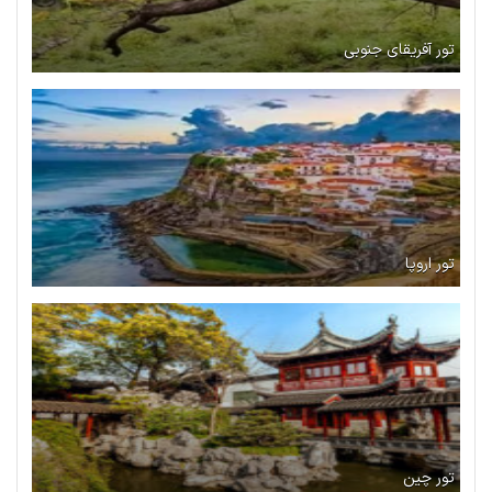
تور آفریقای جنوبی
تور اروپا
تور چین