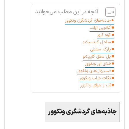
آنچه در این مطلب می‌خوانید
جاذبه‌های گردشگری ونکوور
گرانویل آیلند
کوه گروز
ساحل کیتسیلانو
پارک استنلی
پل معلق کاپیلانو
فلای اور ونکوور
فستیوال‌های ونکوور
نکات جالب ونکوور
آب و هوای ونکوور
جاذبه‌های گردشگری ونکوور