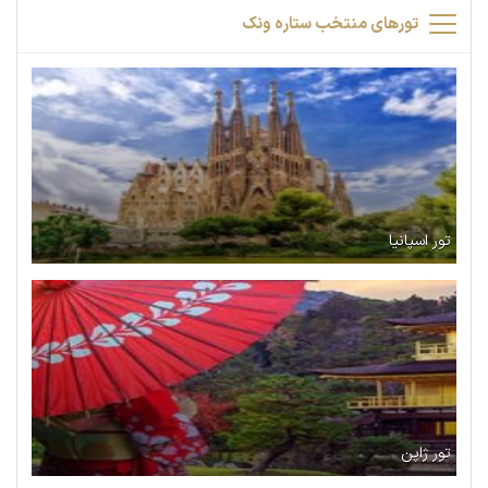
تورهای منتخب ستاره ونک
تور اسپانیا
تور ژاپن