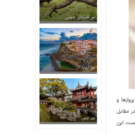
تور آفریقای جنوبی
تور اروپا
وازها و
ر مقابل
تور چین
ست. این