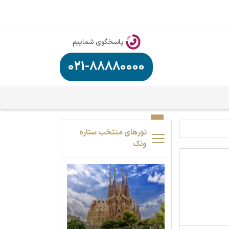
پاسخگوی شماییم
021-88880000
تورهای منتخب ستاره
ونک