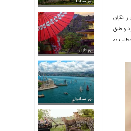
تور اسپانیا
را نگران
رد و طبق
 مطلب به
تور ژاپن
تور استانبول