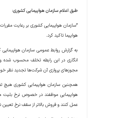
طبق اعلام سازمان هواپیمایی کشوری:
“
هواپيما تاكيد كرد.
به گزارش روابط عمومي سازمان هواپيمايي ك
انگاری در این رابطه تخلف محسوب شده و ش
مجوزهاي پروازي آن شرکت‌ها تجدید نظر خوا
همچنين سازمان هواپيمايي كشوري هيچ تص
هواپيمايي موظفند در خصوص نرخ بليت هو
عمل كنند و فروش بالاتر از سقف نرخ تعيي