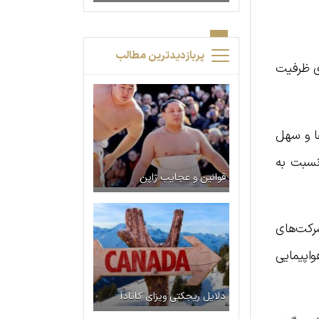
پربازدیدترین مطالب
اد ملی مقابله با ویروس کرونا، از جمله رعایت ۶۰ درصدی ظرفيت
ا و سهل
نسبت به
قوانین و عجایب ژاپن
رکت‌های
اپيمايي
دلایل ریجکتی ویزای کانادا