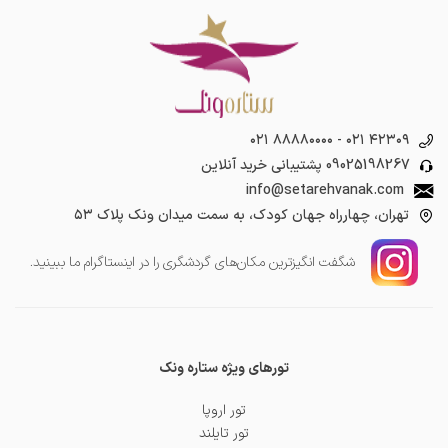
۰۲۱ ۸۸۸۸۰۰۰۰
-
۰۲۱ ۴۲۳۰۹
09025198267
پشتیبانی خرید آنلاین
info@setarehvanak.com
تهران، چهارراه جهان کودک، به سمت میدان ونک پلاک ۵۳
شگفت انگیز‌ترین مکان‌های گردشگری را در اینستاگرام ما ببینید.
تورهای ویژه ستاره ونک
تور اروپا
تور تایلند