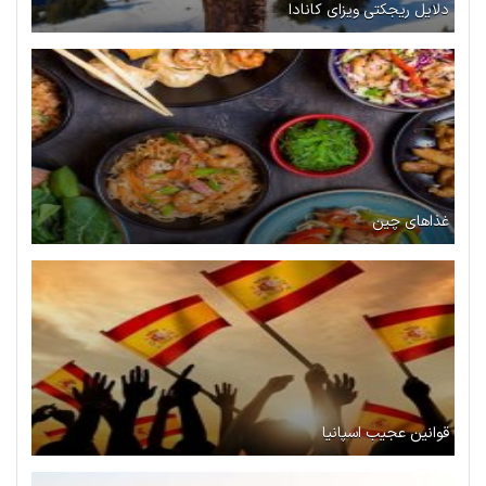
دلایل ریجکتی ویزای کانادا
غذاهای چین
قوانین عجیب اسپانیا